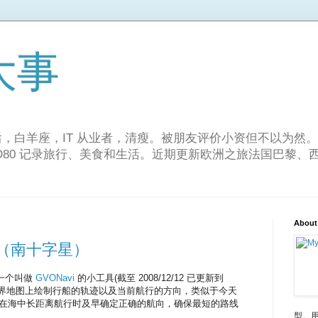
大事
。80 后，白羊座，IT 从业者，清瘦。被朋友评价小资但不以为然。
n D80 记录旅行、美食和生活。近期更新欧洲之旅法国巴黎
About
版（南十字星）
用一个叫做
GVONavi
的小工具(截至 2008/12/12 已更新到
张世界地图上绘制行船的轨迹以及当前航行的方向，类似于今天
够在海中长距离航行时及早确定正确的航向，确保最短的路线
型。