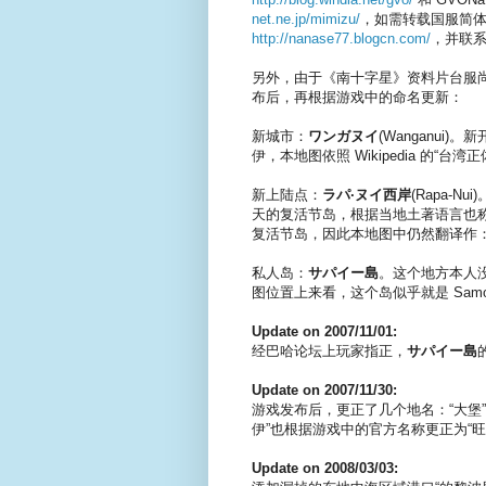
net.ne.jp/mimizu/
，如需转载国服简体
http://nanase77.blogcn.com/
，并联
另外，由于《南十字星》资料片台服
布后，再根据游戏中的命名更新：
新城市：
ワンガヌイ
(Wanganu
伊，本地图依照 Wikipedia 的“台湾
新上陆点：
ラパ·ヌイ西岸
(Rapa-
天的复活节岛，根据当地土著语言也
复活节岛，因此本地图中仍然翻译作
私人岛：
サパイー島
。这个地方本人
图位置上来看，这个岛似乎就是 Samo
Update on 2007/11/01:
经巴哈论坛上玩家指正，
サパイー島
Update on 2007/11/30:
游戏发布后，更正了几个地名：“大堡”更
伊”也根据游戏中的官方名称更正为“旺
Update on 2008/03/03: