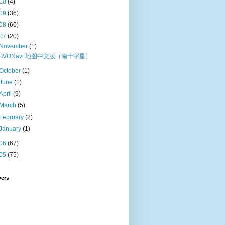
10
(4)
09
(36)
08
(60)
07
(20)
November
(1)
GVONavi 地图中文版（南十字星）
October
(1)
June
(1)
April
(9)
March
(5)
February
(2)
January
(1)
06
(67)
05
(75)
wers