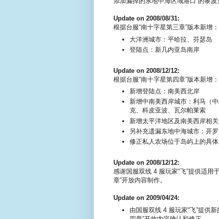
添加漏掉的东地中海区域港口“的黎波里
Update on 2008/08/31:
根据台服“南十字星第三章”版本新增：
大洋洲城市：平哈拉、芬瑟岛
登陆点：新几内亚岛南岸
Update on 2008/12/12:
根据台服“南十字星第四章”版本新增：
新增登陆点：南美西北岸
新增中南美西岸城市：利马（中
克、科皮亚波、瓦尔帕莱索
新增太平洋地区及南美西岸相关
另补充遗漏东地中海城市：开罗
修正私人农场位于岛屿上的具体
Update on 2008/12/12:
感谢国服双线 4 服玩家“飞”提供适
章”开放内容制作。
Update on 2009/04/24:
由国服双线 4 服玩家“飞”提
四章”开放内容确认和修正。