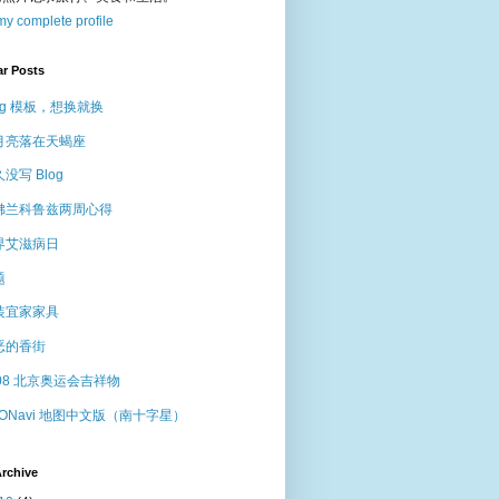
y complete profile
ar Posts
og 模板，想换就换
月亮落在天蝎座
没写 Blog
佛兰科鲁兹两周心得
界艾滋病日
题
装宜家家具
恶的香街
008 北京奥运会吉祥物
VONavi 地图中文版（南十字星）
rchive