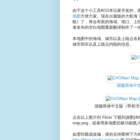
由于这个小工具时日本玩家开发的，
地图
方便大家。现在台服版的大航海 1
航》了，将会有新的海域、港口、上
者发布的空白地图重新翻译制作了一份
本地图中的海域、城市以及上陆点名
城市郊区以及上陆点内陆的信息。
国服简体中文版 
国服简体中文版（带有洋流风向
点击以上图片到 Flickr 下载到源图(40
map.png，或者用多地图切换功能
如需转载或改编，请勿去掉图例下方
http://blog.windia.net/gvo/
和 GVON