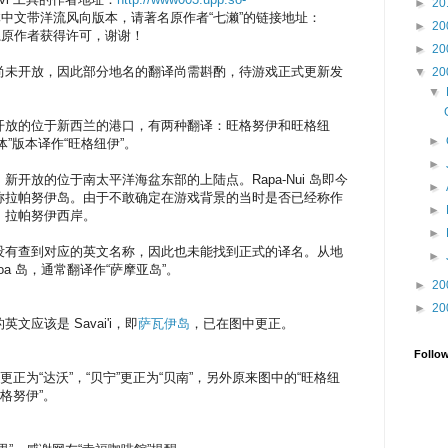
►
20
中文带洋流风向版本，请著名原作者“七濑”的链接地址：
►
20
系原作者获得许可，谢谢！
►
20
尚未开放，因此部分地名的翻译尚需斟酌，待游戏正式更新发
▼
20
▼
i)。新开放的位于新西兰的港口，有两种翻译：旺格努伊和旺格纽
►
正体”版本译作“旺格纽伊”。
►
Nui)。新开放的位于南太平洋海盆东部的上陆点。Rapa-Nui 岛即今
►
称拉帕努伊岛。由于不敢确定在游戏背景的当时是否已经称作
►
：拉帕努伊西岸。
►
没有查到对应的英文名称，因此也未能找到正式的译名。从地
►
a 岛，通常翻译作“萨摩亚岛”。
►
20
►
20
的英文应该是 Savai'i，即
萨瓦伊岛
，已在图中更正。
Follo
正为“达沃”，“贝宁”更正为“贝南”，另外原来图中的“旺格纽
格努伊”。