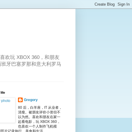
喜欢玩 XBOX 360，和朋友
、西班牙巴塞罗那和意大利罗马
 Me
Gregory
80 后，白羊座，IT 从业者，
清瘦。被朋友评价小资但不
以为然。喜欢和朋友在家一
起看电影，玩 XBOX 360，
也喜欢一个人制作飞机模
用照片记录旅行、美食和生活。