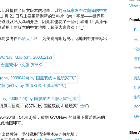
View m
因此只提供了日文版本的地图。以前
有玩家发布过翻译的中文
1 月 21 日马上要更新到新的资料片《南十字星——世界周
Popul
陆点以及私人岛屿开放，因此我也花了一些时间利用工具原作
适用于新版本的中文地图，希望大家喜欢！^_^
Bl
称均参考自
巴哈大百科
。为美观清晰起见，此地图中并未标出
当
很久
雪
台服繁体中文版 (576K)
世
无
(541K, by 国服双线 4 服玩家“飞”)
组
邪
信息） (857K, by 国服双线 4 服玩家“
七濑
”)
2
G
96×2048，548KB)后，放到 GVONavi 的目录下覆盖原来的
载入此地图即可。
Blog A
的出处标注，另转载时请注明本站连接地址：
avi 工具的作者地址：
http://www003.upp.so-