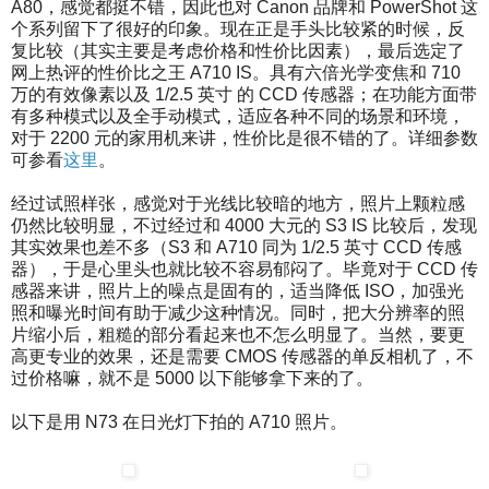
A80，感觉都挺不错，因此也对 Canon 品牌和 PowerShot 这
个系列留下了很好的印象。现在正是手头比较紧的时候，反
复比较（其实主要是考虑价格和性价比因素），最后选定了
网上热评的性价比之王 A710 IS。具有六倍光学变焦和 710
万的有效像素以及 1/2.5 英寸 的 CCD 传感器；在功能方面带
有多种模式以及全手动模式，适应各种不同的场景和环境，
对于 2200 元的家用机来讲，性价比是很不错的了。详细参数
可参看
这里
。
经过试照样张，感觉对于光线比较暗的地方，照片上颗粒感
仍然比较明显，不过经过和 4000 大元的 S3 IS 比较后，发现
其实效果也差不多（S3 和 A710 同为 1/2.5 英寸 CCD 传感
器），于是心里头也就比较不容易郁闷了。毕竟对于 CCD 传
感器来讲，照片上的噪点是固有的，适当降低 ISO，加强光
照和曝光时间有助于减少这种情况。同时，把大分辨率的照
片缩小后，粗糙的部分看起来也不怎么明显了。当然，要更
高更专业的效果，还是需要 CMOS 传感器的单反相机了，不
过价格嘛，就不是 5000 以下能够拿下来的了。
以下是用 N73 在日光灯下拍的 A710 照片。