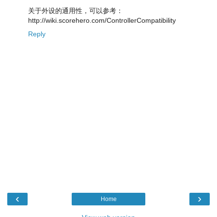
关于外设的通用性，可以参考：
http://wiki.scorehero.com/ControllerCompatibility
Reply
‹
›
Home