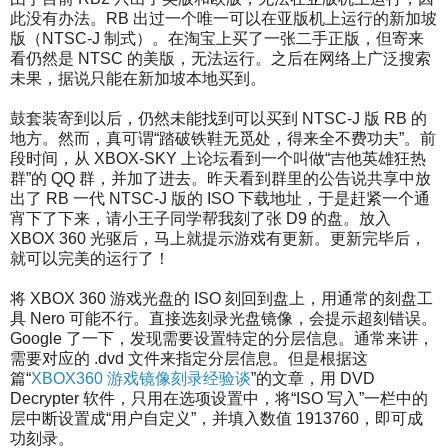
此没有办法。RB 出过一个唯一可以在亚版机上运行的新加坡
版（NTSC-J 制式）。在淘宝上买了一张二手正版，但寄来
看仍然是 NTSC 的美版，无法运行。之后在网络上广泛搜索
未果，据说只能在新加坡本地买到。
鼓套装寄到以后，仍然未能找到可以买到 NTSC-J 版 RB 的
地方。然而，真可谓“踏破铁鞋无觅处，得来全不费功夫”。前
段时间，从 XBOX-SKY 上论坛看到一个叫做“吉他英雄狂热
群”的 QQ 群，并加了进去。昨天看到群里的公告说共享中放
出了 RB 一代 NTSC-J 版的 ISO 下载地址，于是赶紧一个通
宵下了下来，请小王子同学帮我刻了张 D9 的盘。放入
XBOX 360 光驱后，马上就提示游戏有更新。更新完毕后，
就可以完美的运行了！
将 XBOX 360 游戏光盘的 ISO 刻回到盘上，用通常的刻盘工
具 Nero 可能不行。直接选刻录光盘镜像，会提示超刻错误。
Google 了一下，发现需要设置特定的分层信息。通常来讲，
需要对应的 .dvd 文件来指定分层信息。但是根据这
篇“
XBOX360 游戏镜像刻录经验谈
”的文章，用 DVD
Decrypter 软件，只用在选项设置中，将“ISO 写入”一栏中的
层中断设置成“用户自定义”，并填入数值 1913760，即可成
功刻录。