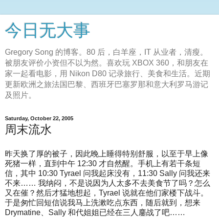
今日无大事
Gregory Song 的博客。80 后，白羊座，IT 从业者，清瘦。
被朋友评价小资但不以为然。喜欢玩 XBOX 360，和朋友在
家一起看电影，用 Nikon D80 记录旅行、美食和生活。近期
更新欧洲之旅法国巴黎、西班牙巴塞罗那和意大利罗马游记
及照片。
Saturday, October 22, 2005
周末流水
昨天换了厚的被子，因此晚上睡得特别舒服，以至于早上像
死猪一样，直到中午 12:30 才自然醒。手机上有若干条短
信，其中 10:30 Tyrael 问我起床没有，11:30 Sally 问我还来
不来…… 我纳闷，不是说因为人太多不去美食节了吗？怎么
又在催？然后才猛地想起，Tyrael 说就在他们家楼下战斗。
于是匆忙回短信说我马上洗漱吃点东西，随后就到，想来
Drymatine、Sally 和代姐姐已经在三人鏖战了吧……