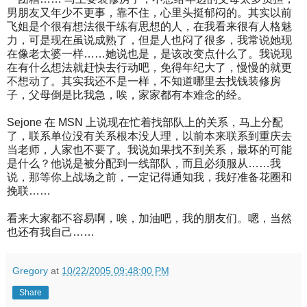
男朋友又年少不更事，靠不住，心里头挺郁闷的。其实以前
飞姐是个很有想法很干练有思想的人，在我看来很有人格魅
力，可是现在虽说成熟了，但是人也闷了很多，我常说她现
在像老太婆一样……她说也是，是该改变点什么了。我说现
在有什么想法就赶快去行动吧，免得年纪大了，慢慢的就更
不想动了。其实我还不是一样，不知道哪里去找钱装修房
子，父母倒是比我急，唉，家家都有本难念的经。
Sejone 在 MSN 上说现在忙着找部队上的关系，马上分配
了，联系单位没有关系根本没人理，以前本来联系到重庆去
当老师，人家也不要了。我说如果找不到关系，最坏的可能
是什么？他说是被分配到一线部队，而且必须服从……我
说，那等你上战场之前，一定记得通知我，我好准备花圈和
挽联……
看来大家都不容易啊，唉，加油吧，我的朋友们。嗯，当然
也还有我自己……
Gregory
at
10/22/2005 09:48:00 PM
Share