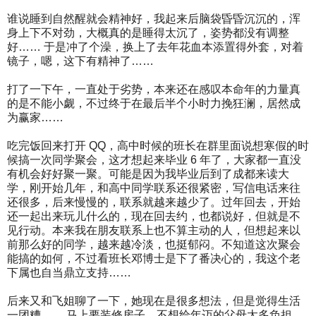
谁说睡到自然醒就会精神好，我起来后脑袋昏昏沉沉的，浑
身上下不对劲，大概真的是睡得太沉了，姿势都没有调整
好…… 于是冲了个澡，换上了去年花血本添置得外套，对着
镜子，嗯，这下有精神了……
打了一下午，一直处于劣势，本来还在感叹本命年的力量真
的是不能小觑，不过终于在最后半个小时力挽狂澜，居然成
为赢家……
吃完饭回来打开 QQ，高中时候的班长在群里面说想寒假的时
候搞一次同学聚会，这才想起来毕业 6 年了，大家都一直没
有机会好好聚一聚。可能是因为我毕业后到了成都来读大
学，刚开始几年，和高中同学联系还很紧密，写信电话来往
还很多，后来慢慢的，联系就越来越少了。过年回去，开始
还一起出来玩儿什么的，现在回去约，也都说好，但就是不
见行动。本来我在朋友联系上也不算主动的人，但想起来以
前那么好的同学，越来越冷淡，也挺郁闷。不知道这次聚会
能搞的如何，不过看班长邓博士是下了番决心的，我这个老
下属也自当鼎立支持……
后来又和飞姐聊了一下，她现在是很多想法，但是觉得生活
一团糟…… 马上要装修房子，不想给年迈的父母太多负担，