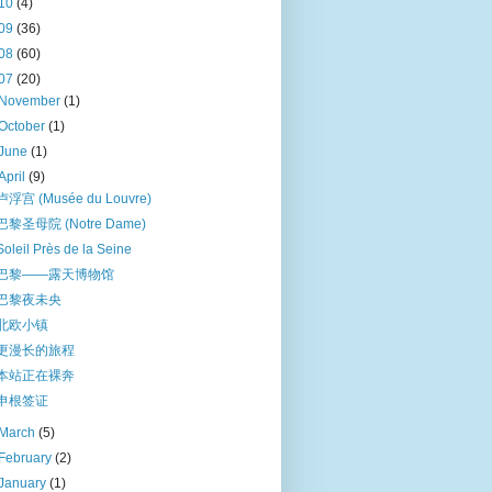
10
(4)
09
(36)
08
(60)
07
(20)
November
(1)
October
(1)
June
(1)
April
(9)
卢浮宫 (Musée du Louvre)
巴黎圣母院 (Notre Dame)
Soleil Près de la Seine
巴黎——露天博物馆
巴黎夜未央
北欧小镇
更漫长的旅程
本站正在裸奔
申根签证
March
(5)
February
(2)
January
(1)