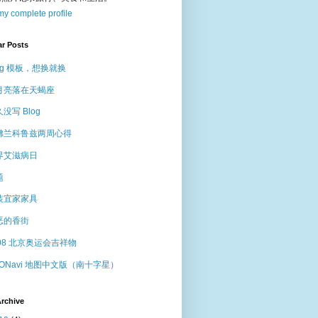
y complete profile
ar Posts
og 模板，想换就换
月亮落在天蝎座
没写 Blog
佛兰科鲁兹两周心得
界艾滋病日
题
装宜家家具
恶的香街
008 北京奥运会吉祥物
VONavi 地图中文版（南十字星）
rchive