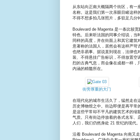
从东站向正南大概隔两个街区，有一
名称。这是我们第一次亲眼目睹这样
不得不想多拍几张照片，多驻足几分
Boulevard de Magenta
特色。后来听法国的同事介绍说，当
同样的高度，并在街面上和其它建筑
意著称的法国人，居然会有这样严苛
也绝非易事。据说直到现在，法律也
装、不得悬挂广告标识，不得放置空
烈的古典气息，而会像在成都一样，
内涵的精髓所在。
街旁厚重的大门
在现代化的城市生活久了，猛然走在
历史博物馆之中。街边即便是再平常
是这些平常却不平凡的建筑艺术的缩
气质。只有街边停放着的各式名车、
人们，我们仍然身处 21 世纪的现代
沿着 Boulevard de Magenta 
République)。广场中央有一