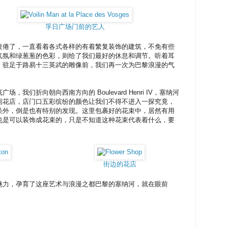
孚日广场门前的艺人
疲倦了，一直看着各式各样的有着繁复装饰的建筑，不免有些
气氛和绿葱葱的色彩，则给了我们最好的休息和调节。听着耳
，驻足于路易十三英武的雕像前，我们再一次为巴黎浪漫的气
我们折向朝向西南方向的 Boulevard Henri IV，塞纳河
间花店，店门口五彩缤纷的颜色让我们不得不进入一探究竟，
朵外，倒是也有特别的发现。这里包裹好的花束中，居然有用
也是可以装饰成花束的，只是不知道这种花束代表着什么，要
街边的花店
魅力，孕育了这座艺术与浪漫之都巴黎的塞纳河，就在眼前