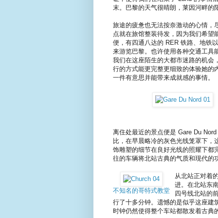
末。巴黎的天气很晴朗，莱因河畔的
旅途的疲惫也无法按奈激动的心情，
点就在旅馆整装待发，因为我们希望
便，有四通八达的 RER 铁路、地
来游览巴黎。也许使用各种交通工具
我们在这座陌生的大都市迷路的机会
行的方式能更完整更细致的体验她的
一件有意思并能带来成就感的事情。
离住处最近的景点便是 Gare Du 
比，在早晨略冷的灰色光线笼罩下，
饰雕塑的细节在良好光线的照耀下都
往的车辆将北站古典的气质和现代的
从北站正对着的 B
进。在北站东南边
不知名的哥特式教堂
四号线北站的前
行了十多分钟。遗憾的是似乎这座建
时钟仍然使得整个车站都散发着古典