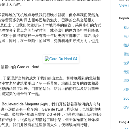
阳光让人心醉。
View m
尽管昨晚的飞机晚点导致我们很晚才就寝，但今早我们仍然九
Popul
能够留更多的时间去领略巴黎的魅力。巴黎的公共交通很方
铁以及巴士，但我们仍然听从了本地同事的建议，采用步行的方式
Bl
能够在各个景点之间节省时间、减少出行的体力负担并且降低
，但对于像巴黎这样一座有着千年历史的古都来讲，或许用步
当
内涵，同时，在一座陌生的城市，凭借着地图寻找方向，也是
很久
雪
世
晨暮中的 Gare du Nord
无
Nord，于是理所当然的成为了我们的出发点。和昨晚看到的北站相
组
这座古老的建筑显现出了另一番景象。墙面上繁复的纹饰和装
完整的凸显了出来。门前的站台、站台上的街灯以及站台前来
邪
功能完美的结合到了一起。
2
oulevard de Magenta 向南，我们开始朝着塞纳河的方向前
G
不远处还有一座车站，Gare de l'Est，即东站，也就是地铁
一战。虽然乘坐地铁只需要 2-3 分钟，但是在地面上我们则步
筑在维修中，很多地方都搭起了脚手架，但主体额前的雕像和
Blog A
的气质。我们并没有在这里停留太久，便继续向南行进。