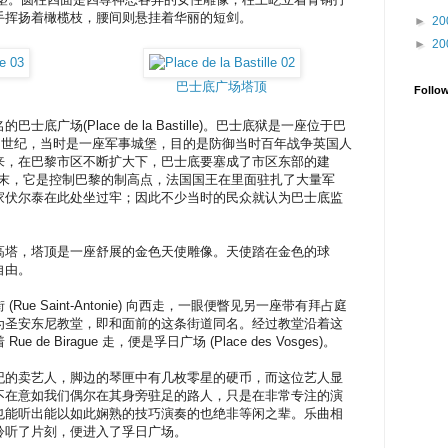
手挥扬着橄榄枝，腰间则悬挂着华丽的短剑。
►
20
►
20
巴士底广场塔顶
Follo
广场(Place de la Bastille)。巴士底狱是一座位于巴
2 世纪，当时是一座军事城堡，目的是防御当时百年战争英国人
来，在巴黎市区不断扩大下，巴士底要塞成了市区东部的建
纪末，它是控制巴黎的制高点，法国国王在里面驻扎了大量军
家伏尔泰在此处坐过牢；因此不少当时的民众就认为巴士底监
高塔，塔顶是一座舒展的金色天使雕像。天使踏在金色的球
自由。
e Saint-Antonie) 向西走，一眼便瞥见另一座带有拜占庭
为圣安东尼教堂，即和面前的这条街道同名。经过教堂沿着这
e Birague 走，便是孚日广场 (Place des Vosges)。
纪的卖艺人，脚边的琴匣中有几枚零星的硬币，而这位艺人显
不在意如我们偶尔在其身旁驻足的路人，只是在非常专注的演
也能听出能以如此娴熟的技巧演奏的也绝非等闲之辈。乐曲相
聆听了片刻，便进入了孚日广场。