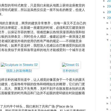
►
20
座典型的哥特式教堂，只是我们未能从地图上获得这座教堂的
►
20
的哥特式建筑，所以这虽然仅仅是一座不知名的教堂，也使人
►
20
钟。
▼
20
►
 是一条比较宽阔的主要街道，两旁的建筑非常整齐，但每一座又不乏自己的
时的法律规定，在新建一座建筑的时候，必须和其它建筑保持
►
对齐，以保证市容的整洁。很难想象以热情浪漫强调自我和创
►
古板的法律条文；同时也令人感叹，修建起这样一座浪漫之都
▼
对老城区建筑外墙的使用仍然有严格的规定——不得随意涂
调外机；如果不是这样，我想游人也难以在巴黎感受到如此强
只有在类似于井里和洛带这样的地方才能感受到一个城市古老
强面上的装饰雕刻
古朴的街灯
这样古朴的城市街道中，让人感觉好像置身于一个偌大的露天
的建筑，也装饰有华丽的纹饰和栩栩如生的雕塑，它们的门更
影，高大、厚重又不失隽秀，无时不刻不在散发那永恒的古典
店面橱窗里的时尚商品和门边并不起眼的密码锁在时刻提醒着
。
►
►
向南又走了大约半个钟头，我们来到了共和广场 (Place de la
►
座柱状雕塑。圆柱四面是四尊神态各异的女性雕像，柱上屹立着青铜打