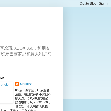
喜欢玩 XBOX 360，和朋友
、西班牙巴塞罗那和意大利罗马
 Me
Gregory
80 后，白羊座，IT 从业者，
清瘦。被朋友评价小资但不
以为然。喜欢和朋友在家一
起看电影，玩 XBOX 360，
也喜欢一个人制作飞机模
用照片记录旅行、美食和生活。