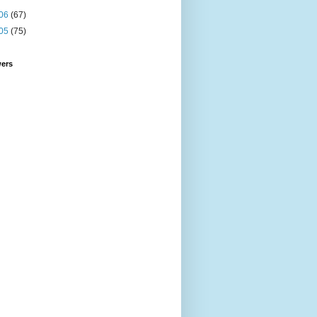
06
(67)
05
(75)
wers