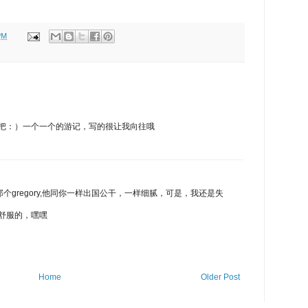
PM
把：）一个一个的游记，写的很让我向往哦
的那个gregory,他同你一样出国公干，一样细腻，可是，我还是失
舒服的，嘿嘿
Home
Older Post