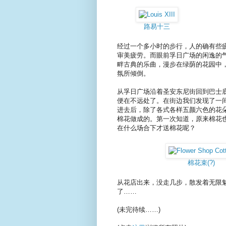
路易十三
经过一个多小时的步行，人的确有些
审美疲劳。而眼前孚日广场的闲逸的
畔古典的乐曲，漫步在绿荫的花园中
氛所倾倒。
从孚日广场沿着圣安东尼街回到巴士底广场，
便在不远处了。在街边我们发现了一
进去后，除了各式各样五颜六色的花
棉花做成的。第一次知道，原来棉花
在什么场合下才送棉花呢？
棉花束(?)
从花店出来，没走几步，散发着无限
了……
(未完待续……)