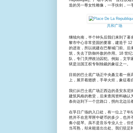
造的另一尊女性雕像，一手扶剑，一
共和广场
继续向南，半个钟头后我们来到了著名的巴士底
黎市中心非常坚固的要塞，建造于 1
的进攻，所以就建在巴黎城门前。后
筑，失去了防御外敌的作用。18 世
队，专门关押政治囚犯。例如，文学
狱是法国王权专制独裁的象征之一。
目前的巴士底广场正中央矗立着一座
上，展开着翅膀，手举火炬，象征着
我们从巴士底广场正西边的圣安东尼街 (Ru
建筑风格的教堂，后来查阅资料确认
条街达到下一个岔路口，拐向北边沿着 Rue d
在孚日广场的入口处，有一位上了年
然并不在意琴匣中硬币的多少，也并
奏小提琴。虽不是音乐专业人士，但
当耳熟，却未能道出出处。我们驻足