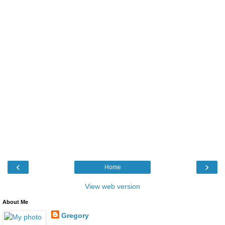
‹
›
Home
View web version
About Me
Gregory